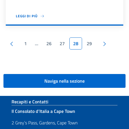
LEGGI DI PIÙ
Paginazione
Pagina precedente
Pagina su
1
…
26
27
28
29
Naviga nella sezione
Sezione footer
Recapiti e Contatti
Il Consolato d’Italia a Cape Town
2 Grey’s Pass, Gardens, Cape Town