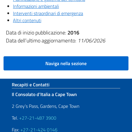
Informazioni ambientali
Interventi straordinari di emergenza
Altri contenuti
Data di inizio pubblicazione:
2016
Data dell’ultimo aggiornamento:
11/06/2026
Naviga nella sezione
Sezione footer
Recapiti e Contatti
Il Consolato d’Italia a Cape Town
2 Grey’s Pass, Gardens, Cape Town
Tel.
+27-21-487 3900
Fax:
+27-21-424 0146