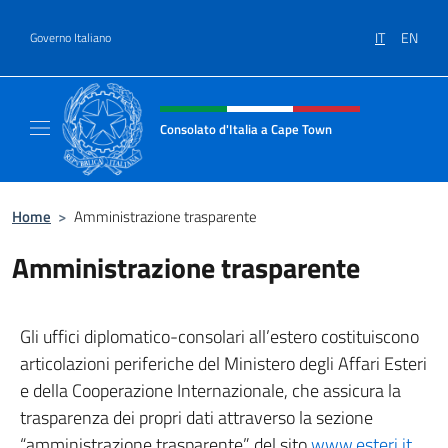
Salta al contenuto
IT
EN
Governo Italiano
Intestazione sito, social e menù
Consolato d'Italia a Cape Town
Il sito ufficiale del Consolato d'Italia a Cap
Home
>
Amministrazione trasparente
Amministrazione trasparente
Gli uffici diplomatico-consolari all’estero costituiscono
articolazioni periferiche del Ministero degli Affari Esteri
e della Cooperazione Internazionale, che assicura la
trasparenza dei propri dati attraverso la sezione
“amministrazione trasparente” del sito
www.esteri.it
.